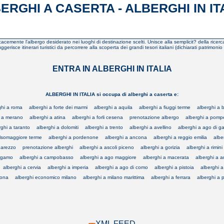
ERGHI A CASERTA - ALBERGHI IN IT
icacemente l'albergo desiderato nei luoghi di destinazione scelti. Unisce alla semplicit? della ricerca 
gerisce itinerari turistici da percorrere alla scoperta dei grandi tesori italiani (dichiarati patrimonio
ENTRA IN ALBERGHI IN ITALIA
ALBERGHI IN ITALIA si occupa di alberghi a caserta e:
ghi a roma
alberghi a forte dei marmi
alberghi a aquila
alberghi a fiuggi terme
alberghi a b
i a merano
alberghi a atina
alberghi a forli cesena
prenotazione albergo
alberghi a pomp
rghi a taranto
alberghi a dolomiti
alberghi a trento
alberghi a avellino
alberghi a ago di g
alsomaggiore terme
alberghi a pordenone
alberghi a ancona
alberghi a reggio emilia
albe
 arezzo
prenotazione alberghi
alberghi a ascoli piceno
alberghi a gorizia
alberghi a rimini
ergamo
alberghi a campobasso
alberghi a ago maggiore
alberghi a macerata
alberghi a am
alberghi a cervia
alberghi a imperia
alberghi a ago di como
alberghi a pistoia
alberghi 
mona
alberghi economico milano
alberghi a milano marittima
alberghi a ferrara
alberghi a 
XML FEED