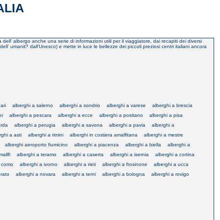
ALIA
dell' albergo anche una serie di informazioni utili per il viaggiatore, dai recapiti dei diversi
 dell' umanit? dall'Unesco) e mette in luce le bellezze dei piccoli preziosi centri italiani ancora
ari
alberghi a salerno
alberghi a sondrio
alberghi a varese
alberghi a brescia
ei
alberghi a pescara
alberghi a ecce
alberghi a positano
alberghi a pisa
arda
alberghi a perugia
alberghi a savona
alberghi a pavia
alberghi a
rghi a asti
alberghi a rimini
alberghi in costiera amalfitana
alberghi a mestre
alberghi aeroporto fiumicino
alberghi a piacenza
alberghi a biella
alberghi a
allfi
alberghi a teramo
alberghi a caserta
alberghi a isernia
alberghi a cortina
a como
alberghi a ivorno
alberghi a rieti
alberghi a frosinone
alberghi a ucca
prato
alberghi a novara
alberghi a terni
alberghi a bologna
alberghi a rovigo