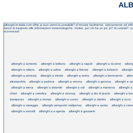
ALB
alberghi-in-italia.com offre ai suoi utenti la possibilit? di trovare facilmente, velocemente ed eff
mezzi di trasporto alle informazioni metereologiche. Inoltre, per chi ha un po' pi? di curiosit?, sug
sconosciuti.
alberghi a sorrento
alberghi a belluno
alberghi a napoli
alberghi a riccione
alber
alberghi a milano
alberghi a udine
alberghi a firenze
alberghi a bolzano
albergh
alberghi a venezia
alberghi a trieste
alberghi a torino
alberghi a benevento
albe
alessandria
alberghi a padova
alberghi a verona
alberghi a genova
alberghi a s
alberghi a siena
alberghi a dolomiti
alberghi a odi
alberghi a mantova
alberghi a
chieti
alberghi a cattolica
alberghi a vicenza
alberghi a ido di jesolo
alberghi a b
dampezzo
alberghi a treviso
alberghi a cuneo
alberghi a viterbo
alberghi a ecco
alberghi a viareggio
alberghi aeroporto malpensa
alberghi a aosta
alberghi a cre
alberghi a vercelli
alberghi a a spezia
alberghi a grosseto