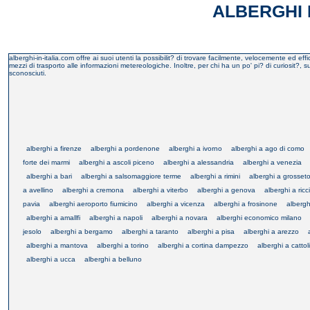
ALBERGHI I
alberghi-in-italia.com offre ai suoi utenti la possibilit? di trovare facilmente, velocemente ed eff
mezzi di trasporto alle informazioni metereologiche. Inoltre, per chi ha un po' pi? di curiosit?, sug
sconosciuti.
alberghi a firenze
alberghi a pordenone
alberghi a ivorno
alberghi a ago di como
forte dei marmi
alberghi a ascoli piceno
alberghi a alessandria
alberghi a venezia
alberghi a bari
alberghi a salsomaggiore terme
alberghi a rimini
alberghi a grosset
a avellino
alberghi a cremona
alberghi a viterbo
alberghi a genova
alberghi a ric
pavia
alberghi aeroporto fiumicino
alberghi a vicenza
alberghi a frosinone
albergh
alberghi a amallfi
alberghi a napoli
alberghi a novara
alberghi economico milano
jesolo
alberghi a bergamo
alberghi a taranto
alberghi a pisa
alberghi a arezzo
alberghi a mantova
alberghi a torino
alberghi a cortina dampezzo
alberghi a cattol
alberghi a ucca
alberghi a belluno