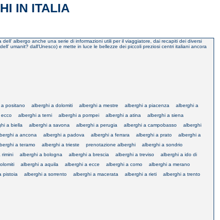
I IN ITALIA
dell' albergo anche una serie di informazioni utili per il viaggiatore, dai recapiti dei diversi
 dell' umanit? dall'Unesco) e mette in luce le bellezze dei piccoli preziosi centri italiani ancora
 a positano
alberghi a dolomiti
alberghi a mestre
alberghi a piacenza
alberghi a
a ecco
alberghi a terni
alberghi a pompei
alberghi a atina
alberghi a siena
hi a biella
alberghi a savona
alberghi a perugia
alberghi a campobasso
alberghi
lberghi a ancona
alberghi a padova
alberghi a ferrara
alberghi a prato
alberghi a
lberghi a teramo
alberghi a trieste
prenotazione alberghi
alberghi a sondrio
 rimini
alberghi a bologna
alberghi a brescia
alberghi a treviso
alberghi a ido di
olomiti
alberghi a aquila
alberghi a ecce
alberghi a como
alberghi a merano
a pistoia
alberghi a sorrento
alberghi a macerata
alberghi a rieti
alberghi a trento