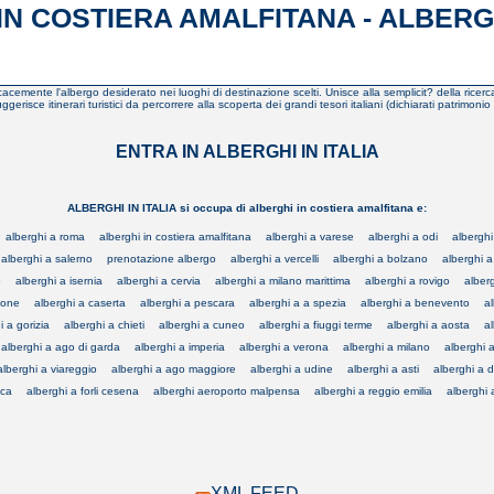
N COSTIERA AMALFITANA - ALBERGH
icacemente l'albergo desiderato nei luoghi di destinazione scelti. Unisce alla semplicit? della ricerca 
gerisce itinerari turistici da percorrere alla scoperta dei grandi tesori italiani (dichiarati patrimonio
ENTRA IN ALBERGHI IN ITALIA
ALBERGHI IN ITALIA si occupa di alberghi in costiera amalfitana e:
alberghi a roma
alberghi in costiera amalfitana
alberghi a varese
alberghi a odi
alberghi
alberghi a salerno
prenotazione albergo
alberghi a vercelli
alberghi a bolzano
alberghi 
o
alberghi a isernia
alberghi a cervia
alberghi a milano marittima
alberghi a rovigo
alberg
cione
alberghi a caserta
alberghi a pescara
alberghi a a spezia
alberghi a benevento
a
i a gorizia
alberghi a chieti
alberghi a cuneo
alberghi a fiuggi terme
alberghi a aosta
a
alberghi a ago di garda
alberghi a imperia
alberghi a verona
alberghi a milano
alberghi a
alberghi a viareggio
alberghi a ago maggiore
alberghi a udine
alberghi a asti
alberghi a d
ica
alberghi a forli cesena
alberghi aeroporto malpensa
alberghi a reggio emilia
alberghi 
XML FEED