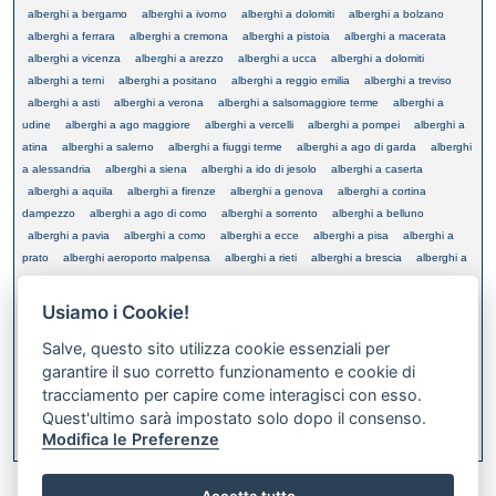
alberghi a bergamo
alberghi a ivorno
alberghi a dolomiti
alberghi a bolzano
alberghi a ferrara
alberghi a cremona
alberghi a pistoia
alberghi a macerata
alberghi a vicenza
alberghi a arezzo
alberghi a ucca
alberghi a dolomiti
alberghi a terni
alberghi a positano
alberghi a reggio emilia
alberghi a treviso
alberghi a asti
alberghi a verona
alberghi a salsomaggiore terme
alberghi a
udine
alberghi a ago maggiore
alberghi a vercelli
alberghi a pompei
alberghi a
atina
alberghi a salerno
alberghi a fiuggi terme
alberghi a ago di garda
alberghi
a alessandria
alberghi a siena
alberghi a ido di jesolo
alberghi a caserta
alberghi a aquila
alberghi a firenze
alberghi a genova
alberghi a cortina
dampezzo
alberghi a ago di como
alberghi a sorrento
alberghi a belluno
alberghi a pavia
alberghi a como
alberghi a ecce
alberghi a pisa
alberghi a
prato
alberghi aeroporto malpensa
alberghi a rieti
alberghi a brescia
alberghi a
piacenza
alberghi a odi
alberghi a venezia
alberghi a benevento
alberghi a
grosseto
alberghi a mestre
alberghi a forli cesena
alberghi a bologna
alberghi a
Usiamo i Cookie!
novara
alberghi a milano
alberghi a pordenone
alberghi a roma
alberghi a
Salve, questo sito utilizza cookie essenziali per
rimini
alberghi economico milano
alberghi a forte dei marmi
garantire il suo corretto funzionamento e cookie di
tracciamento per capire come interagisci con esso.
Quest'ultimo sarà impostato solo dopo il consenso.
XML FEED
Modifica le Preferenze
Bookmark this on Delicious