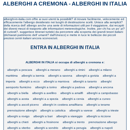
ALBERGHI A CREMONA - ALBERGHI IN ITALIA
alberghi-in-italia.com offre ai suoi utenti la possibilit? di trovare facilmente, velocemente ed
efficacemente l'albergo desiderato nei luoghi di destinazione scelti. Unisce alla semplicit?
della ricerca dell' albergo anche una serie di informazioni utili per il viaggiatore, dai recapiti
dei diversi mezzi di trasporto alle informazioni metereologiche. Inoltre, per chi ha un po' pi?
di curiosit?, suggerisce itinerari turistici da percorrere alla scoperta dei grandi tesori italiani
(dichiarati patrimonio dell' umanit? dall'Unesco) e mette in luce le bellezze dei piccoli
preziosi centri italiani ancora sconosciuti.
ENTRA IN ALBERGHI IN ITALIA
ALBERGHI IN ITALIA si occupa di alberghi a cremona e:
alberghi a pescara
alberghi a merano
alberghi a rimini
alberghi a milano
marittima
alberghi a isernia
alberghi a savona
alberghi a gorizia
alberghi a
imperia
alberghi a ecco
alberghi a mantova
alberghi a taranto
alberghi
aeroporto fiumicino
alberghi a torino
alberghi a padova
alberghi a ancona
alberghi a biella
alberghi a avellino
alberghi a amallfi
alberghi a campobasso
alberghi a aosta
alberghi a a spezia
alberghi a cervia
alberghi a cuneo
alberghi a ascoli piceno
alberghi in costiera amalfitana
alberghi a teramo
prenotazione alberghi
alberghi a cattolica
alberghi a varese
alberghi a trieste
alberghi a rovigo
alberghi a bari
alberghi a viareggio
alberghi a riccione
alberghi a chieti
alberghi a frosinone
alberghi a trento
prenotazione albergo
alberghi a viterbo
alberghi a sondrio
alberghi a perugia
alberghi a napoli